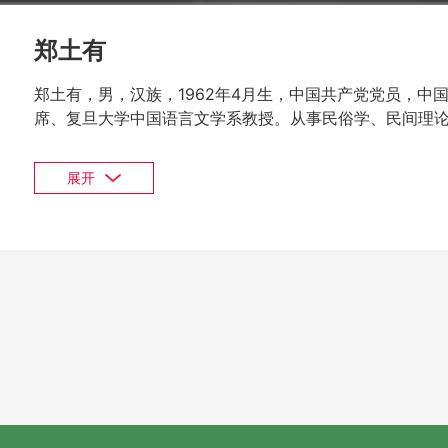
郑土有
郑土有，男，汉族，1962年4月生，中国共产党党员，中
席、复旦大学中国语言文学系教授。从事民俗学、民间理论
志•信仰民俗志》《吴语叙事山歌演唱传统研究》《中国农
国内外学术刊物发表论文一百五十多篇。其中，《吴语叙
展开
届哲学社会科学优秀成果著作类三等奖和第八届中国民间文
支撑口传文学传承的一种内在力量——以江苏省芦墟镇刘王
第十二届哲学社会科学优秀成果论文类二等奖；《中国农
艺“山花奖”学术著作奖。