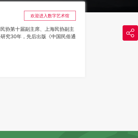
欢迎进入数字艺术馆
国民协第十届副主席、上海民协副主
研究30年，先后出版《中国民俗通
民画考察》等学术著作十多部，在
事山歌演唱传统研究》获上海市第八
艺“山花奖”学术著作奖；《信仰：
庙“赞神歌”活动为个案》获上海市
民画考察》获第十二届中国民间文